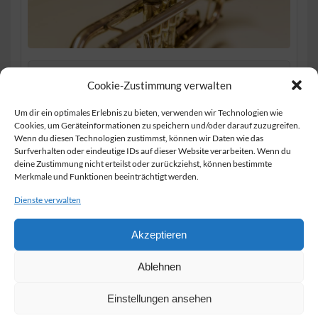
Münchner Musikbox
Cookie-Zustimmung verwalten
Um dir ein optimales Erlebnis zu bieten, verwenden wir Technologien wie
Musikunterricht für jung und alt
Cookies, um Geräteinformationen zu speichern und/oder darauf zuzugreifen.
Wenn du diesen Technologien zustimmst, können wir Daten wie das
Slide
Surfverhalten oder eindeutige IDs auf dieser Website verarbeiten. Wenn du
deine Zustimmung nicht erteilst oder zurückziehst, können bestimmte
Merkmale und Funktionen beeinträchtigt werden.
Dienste verwalten
Impressum
Datenschutz
Akzeptieren
Sitemap
Ablehnen
Cookie-Richtlinie (EU)
Einstellungen ansehen