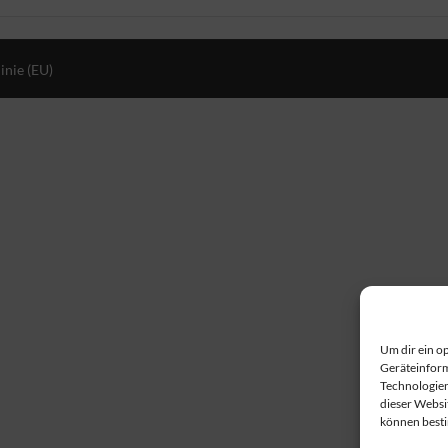
inie (EU)
Um dir ein o
Geräteinform
Technologien
dieser Websi
können best