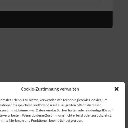
Cookie-Zustimmung verwalten
ptimales Erlebnis zu bieten, verwenden wir Technologien wie Cookies, um
ationen zu speichern und/oder darauf zuzugreifen. Wenn du diesen
 zustimmst, können wir Daten wie das Surfverhalten oder eindeutige IDs auf
te verarbeiten. Wenn du deine Zustimmung nicht erteilst oder zurückziehst,
immte Merkmale und Funktionen beeinträchtigt werden.