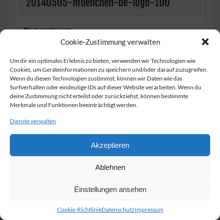
20140505-muenchen-de-logo-100
Cookie-Zustimmung verwalten
Um dir ein optimales Erlebnis zu bieten, verwenden wir Technologien wie
Cookies, um Geräteinformationen zu speichern und/oder darauf zuzugreifen.
Impressum
Wenn du diesen Technologien zustimmst, können wir Daten wie das
Surfverhalten oder eindeutige IDs auf dieser Website verarbeiten. Wenn du
Datenschutz
deine Zustimmung nicht erteilst oder zurückziehst, können bestimmte
Merkmale und Funktionen beeinträchtigt werden.
Sitemap
Dienste verwalten
Cookie-Richtlinie (EU)
Akzeptieren
Ablehnen
Einstellungen ansehen
Cookie-Richtlinie
Datenschutz
Impressum